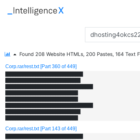
Found
208 Website HTMLs,
200 Pastes,
164 Text F
Corp.rar/rest.txt [Part 360 of 449]
███████████████████████████████

██████████████████████████████

███████████████████████████████████

█████████████████████████████

█████████████████████████████

███████████████████████████████████

██████████████████████████████

Corp.rar/rest.txt [Part 143 of 449]
███████████████████████████████
