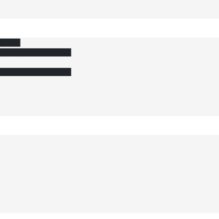
█████

██████████████████

██████████████████
