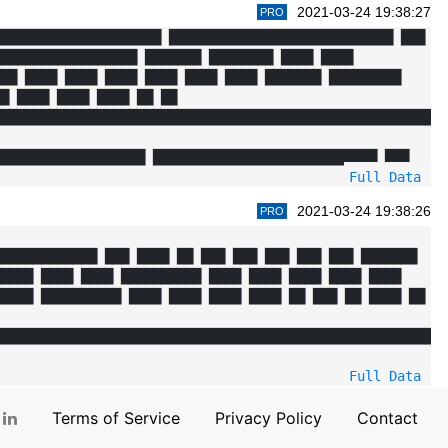
2021-03-24 19:38:27
PRO
████████████████████ ████████████████████████████ ███ 
█████████████████ ███████ ████████ ████ ████ 
██ ████ ████ ████ ████ ████ ████ ███████ █████████ 
█ ████ ████ ████ ██ ██ 
████████████████████████████████████████████████████████
██████████████████ ████████████████████████████ ███ 
Full Data
2021-03-24 19:38:26
PRO
████████████ ███ ████ ██ ███ ███ ███ ███ ███ ███████ 
████ ████ ████ ██████████ ████ ████ ████ ████ ████ 
████ ██████████ ████ ████ ████ ████ ██ ███ ██ ████ ██ 
████████████████████████████████████████████████████████
Full Data
Terms of Service
Privacy Policy
Contact