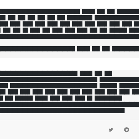
████████████████████████████████ █████ ███ ███ █████████
██ ███ ███ ███ ███ ███ ███ ██████████ ██████████████████
███ ████ ████ ████ ████ ████ ████ ████ ████ ████ ████ ██
 ███ ███ ██ ████ ███ ████ ████ ████ ███ ███ ███████ ████
████████████████████████████████████████████████████████
██████████████████████████████ █████ ███ ███ ███████████
███████████████████████████████ █████ ███ ███ 
███████████████████████████████████████ ████████████████
███ ███████████████████████████████████ ███████ ████████
██ ████ ████ ████ ████ ████ ████ ████ ████ ████ ████ ███
█ ███ ███████ █████ ████ ████ ████ ██ ███████████ 
████████████████████████████████████████████████████████
███████████████████████████████████████████████████