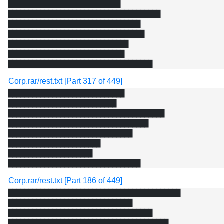
████████████████████████████

██████████████████████████████████████

█████████████████████████████████

██████████████████████████████████

██████████████████████████████

█████████████████████████████

Corp.rar/rest.txt [Part 317 of 449]
█████████████████████████████

███████████████████████████

███████████████████████████████████████

███████████████████████████████████

███████████████████████████████

███████████████████████

█████████████████████

Corp.rar/rest.txt [Part 186 of 449]
███████████████████████████████████████████

███████████████████████████████

████████████████████████████████████

████████████████████████████████████████
