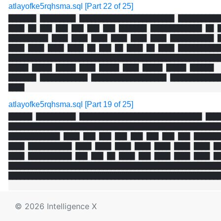
atlayofke5rqhsma.sql [Part 22 of 25]
███████ █████████ ████████████████████████ ███████████
████ ██ ███ ███ ███ ███ ███ ███████ █████████████ ██ █
██████████ ████ ████ ████ ████ ████ ████ ███████████ █
████ ████ ████ ████ ██ ███ ██ ████ ██ ████ ███████████
██████████████████████████████████████████████████████
█████ █████ █████ ████ █████ ████ █████ █████ ██████

███████ ████████████ ███████████████████ █████████████
████
atlayofke5rqhsma.sql [Part 19 of 25]
██████ ██████████ ███████████████████████████████ ████
██████████████████████████████████████████████████████
█████████████ ████ ███ ███ ███ ███ ███ ███ ███ ███████
████ ███████████ ████ ████ ████ ████ ████ ████ ████ ██
████ ███████████ ███ ███ ██ ████ ███ ████ ████ ████ ██
██████████████████████████████████████████████████████
█████████████████████████████████████████████████████
© 2026 Intelligence X