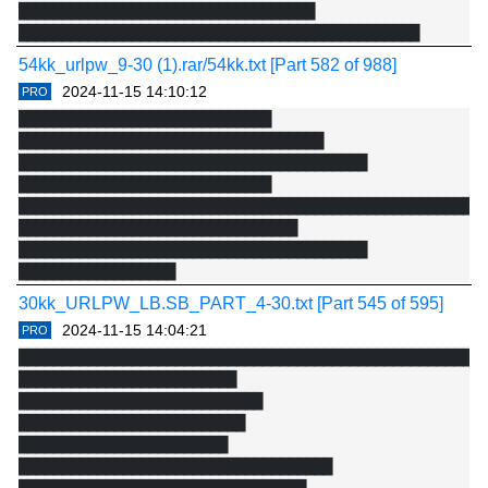
██████████████████████████████████

54kk_urlpw_9-30 (1).rar/54kk.txt [Part 582 of 988]
2024-11-15 14:10:12
PRO
█████████████████████████████ 
███████████████████████████████████

████████████████████████████████████████ 
█████████████████████████████

██████████████████████████████████████████████████████
████████████████████████████████

████████████████████████████████████████ 
██████████████████

████████████████████████████████████████ 
30kk_URLPW_LB.SB_PART_4-30.txt [Part 545 of 595]
████████████████████████████████████████

2024-11-15 14:04:21
PRO
██████████████████████████████████████████████████████
██████████████████████████████████████████████████████
█████████

█████████████████████████

█████████████████████████████████ 
████████████████████████████ 
███████████████████████████████████

██████████████████████████

████████████████████████████████ 
████████████████████████ 
████████████████████████████████████
